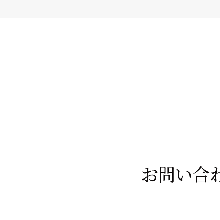
お客様がご本人の個人情報の照会
す。
法令、規範の遵守と見直し
当サイトは、保有する個人情報に
その改善に努めます。
Google Analyticsの利用につ
当サイトでは、利用状況の把握のために「G
お問い合
から提供されるクッキーを使用し
クッキーの使用に関する説明、クッキー
シーポリシーをご確認ください。