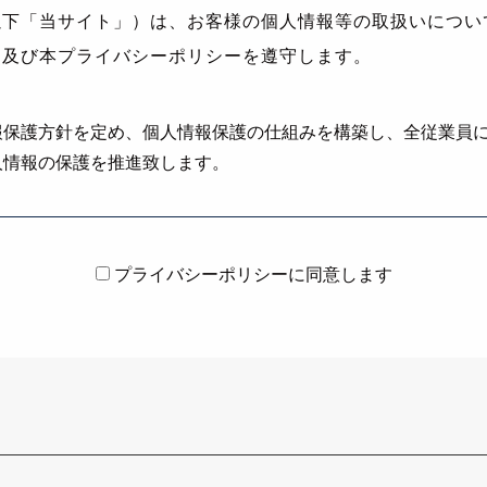
以下「当サイト」）は、お客様の個人情報等の取扱いについ
」及び本プライバシーポリシーを遵守します。
報保護方針を定め、個人情報保護の仕組みを構築し、全従業員
人情報の保護を推進致します。
プライバシーポリシーに同意します
正確かつ最新の状態に保ち、個人情報への不正アクセス・紛失
維持・管理体制の整備・社員教育の徹底等の必要な措置を講じ
お問い合わせ時に、お名前、e-mailアドレス、電話番号等の