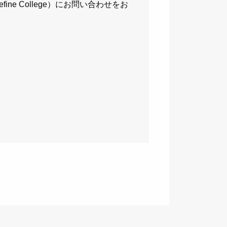
お預かりした個人情報は、当サイト
 College）にお問い合わせをお
たします。
除き、個人情報を第三者に開示いた
場合
ます。