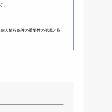
て、
に個人情報保護の重要性の認識と取
・破損・改ざん・漏洩などを防止す
、安全対策を実施し個人情報の厳重
個人情報をご登録いただく場合がござ