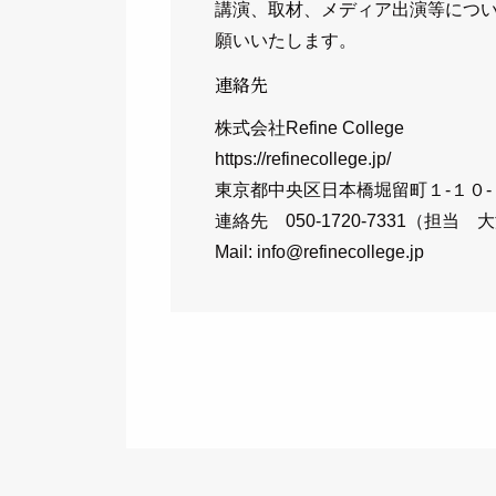
いますが、これらの個人情報はご提
講演、取材、メディア出演等について
からのご連絡や業務のご案内やご
願いいたします。
連絡先
個人情報の第三者への開示・提
株式会社Refine College
https://refinecollege.jp/
当サイトは、お客様よりお預かり
東京都中央区日本橋堀留町１‐１０
しません。
連絡先 050-1720-7331（担当 
お客様の同意がある場合
Mail: info@refinecollege.jp
お客様が希望されるサービスを
法令に基づき開示することが必
個人情報の安全対策
当サイトは、個人情報の正確性及
ご本人の照会