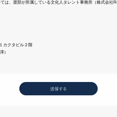
供いただく際の目的以外では利用いたしません。 お客様から
は、渡部が所属している文化人タレント事務所（株式会社Refine
質問に対する回答として、電子メールや資料のご送付に利用い
供の禁止
した個人情報を適切に管理し、次のいずれかに該当する場合を
‐１カクタビル２階
大澤）
行なうために当サイトが業務を委託する業者に対して開示する
要である場合
び安全性確保のために、セキュリティに万全の対策を講じてい