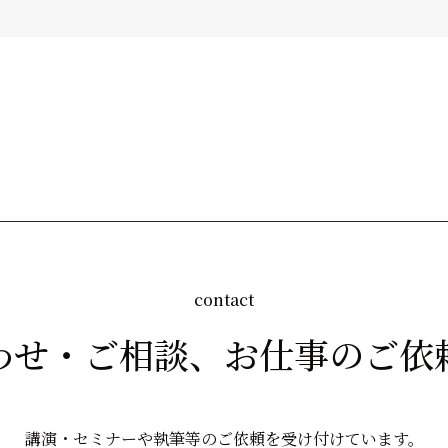
・修正・削除などをご希望される場合には、ご本人であること
関して適用される日本の法令、その他規範を遵守するとともに
いて
oogle Analytics」を利用しています。このため、一部のページ
わせ・ご相談、
お仕事のご依
ています。
によって収集される情報について詳しくお知りになりたい方は、Goo
講演・セミナーや執筆等のご依頼を受け付けています。