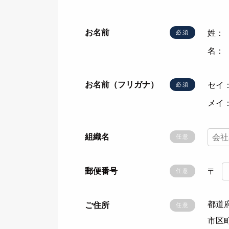
お名前
姓：
必須
名：
お名前（フリガナ）
セイ
必須
メイ
組織名
任意
郵便番号
〒
任意
都道
ご住所
任意
市区