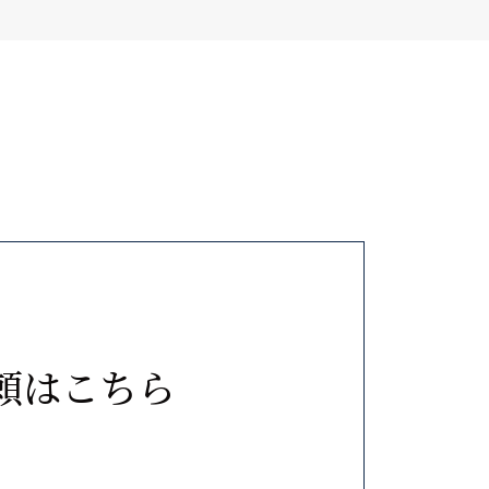
を確認の上、対応させていただきま
、本ポリシーの内容を適宜見直し、
において Google Analytics
頼はこちら
gle Analyticsのプライバ